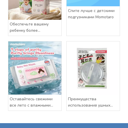
Спите лучше с детскими
подгузниками Momotaro
Обеспечьте вашему
ребенку более
комфортный сон
Оставайтесь свежими
Преимущества
все лето с влажными
использования ушных
салфетками Momotaro
вкладышей со
Baby
светодиодной подсветкой
для младенцев