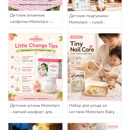
Детские влажные
Детские подгузники
салфетки Momotaro –
Momotaro – сухой
бережный уход за
комфорт на каждый
каждым маленьким
счастливый день
беспорядком
Детские штаны Momotaro
Набор для ухода за
– мягкий комфорт для
ногтями Momotaro Baby –
каждого маленького
бережный уход за
приключения
маленькими пальчиками