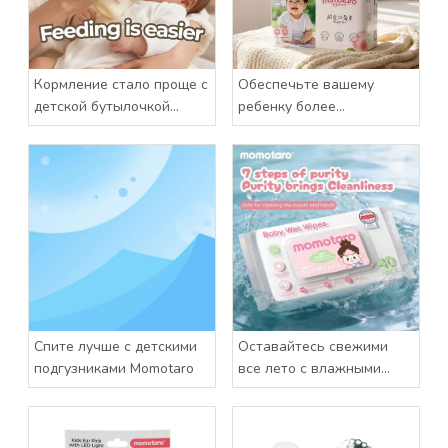
Кормление стало проще с
Обеспечьте вашему
детской бутылочкой
ребенку более
Momotaro
комфортный сон
Спите лучше с детскими
Оставайтесь свежими
подгузниками Momotaro
все лето с влажными
салфетками Momotaro
Baby