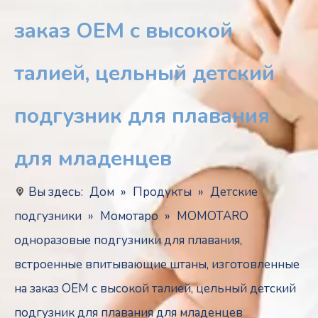
заказ OEM с высокой
талией, цельный детский
подгузник для плавания
для младенцев
Вы здесь:
Дом
»
Продукты
»
Детские
подгузники
»
Момотаро
»
MOMOTARO
одноразовые подгузники для плавания,
встроенные впитывающие штаны, изготовленные
на заказ OEM с высокой талией, цельный детский
подгузник для плавания для младенцев