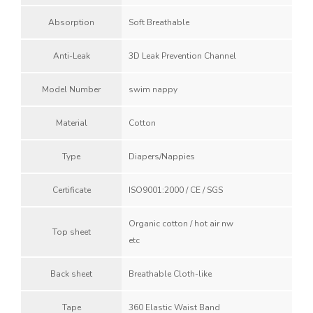
Absorption
Soft Breathable
Anti-Leak
3D Leak Prevention Channel
Model Number
swim nappy
Material
Cotton
Type
Diapers/Nappies
Certificate
ISO9001:2000 / CE / SGS
Organic cotton / hot air nw
Top sheet
etc
Back sheet
Breathable Cloth-like
Tape
360 Elastic Waist Band