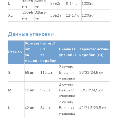
490±5
325±5
L
27±2г
9-14 кг
1000мл
мм
мм
530±5
325±5
XL
30±2 г
12-17 кг
1200мл
мм
мм
Данные упаковки
Кол-во/
Кол-во/
шт.
шт.
Внешняя
Характеристики
Размер
за
за
упаковка
коробки (см)
мешок
коробку
2 сумки/
S
56 шт.
112 шт.
Внешняя
38*23*24,5 см
упаковка
2 сумки/
M
48 шт.
96 шт.
Внешняя
38*23*24,5 см
упаковка
2 сумки/
L
42 шт.
84 шт.
Внешняя
42*21,5*23,5 см
упаковка