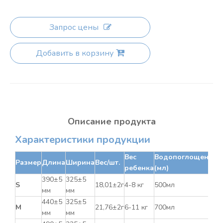
Запрос цены
Добавить в корзину
Описание продукта
Характеристики продукции
Вес
Водопоглощение
Размер
Длина
Ширина
Вес/шт.
ребенка
(мл)
390±5
325±5
S
18,01±2г
4-8 кг
500мл
мм
мм
440±5
325±5
M
21,76±2г
6-11 кг
700мл
мм
мм