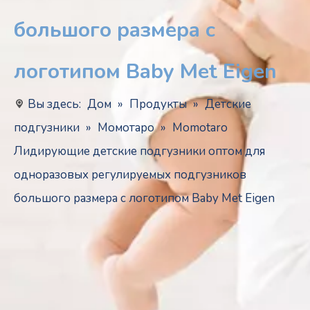
большого размера с
логотипом Baby Met Eigen
Вы здесь:
Дом
»
Продукты
»
Детские
подгузники
»
Момотаро
»
Momotaro
Лидирующие детские подгузники оптом для
одноразовых регулируемых подгузников
большого размера с логотипом Baby Met Eigen