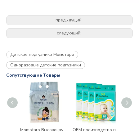
предыдущий:
следующий:
Детские подгузники Момотаро
Одноразовые детские подгузники
Cопутствующие Tовары
Momotaro Высококачественные одноразовые очищающие сухие полотенца для лица, объемные полотенца для мытья лица из 100% хлопка
OEM производство подгузников для младенцев оптовая продажа одноразовые подгузники для новорожденных подгузники для новорожденных