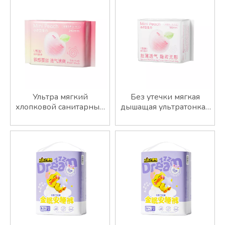
одноразовая санитария
Ультра мягкий
Без утечки мягкая
хлопковой санитарный
дышащая ультратонкая
салфет
дышащая одноразовая
сантехническая
санитарная полотенца
для женщин