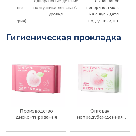
ков
одноразовые детские
с хлопковой
орошо
подгузники для сна A-
поверхностью, сухие
ся
уровня.
на ощупь детские
 серия)
подгузники, штаны
Гигиеническая прокладка
Производство
Оптовая
дисконтирования
непредубежденная
санитарная салфетка
Супер мягкая прокладка
Менструальная