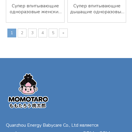
Супер впитывающие
Супер впитывающие
одноразовые женские
дышащие одноразовые
нижнее белье
трусики.
Менструальные
прокладки Панти для
1
2
3
4
5
»
женских подгузников
Quanzhou Energy Babycare Co., Ltd является