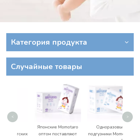
Категория продукта
Случайные товары
Дос
по
поста
эт
детс
<
>
а
Японские Momotaro
Одноразовые
детских
оптом поставляют
подгузники Momotaro